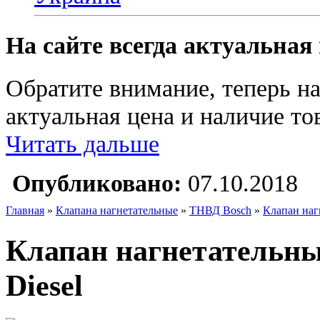
На сайте всегда актуальная
Обратите внимание, теперь на
актуальная цена и наличие тов
Читать дальше
Опубликовано:
07.10.2018
Главная
»
Клапана нагнетательные
»
ТНВД Bosch
»
Клапан наг
Клапан нагнетательн
Diesel