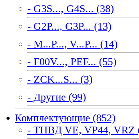
- G3S..., G4S... (38)
- G2P..., G3P... (13)
- M...P..., V...P... (14)
- F00V..., PEF... (55)
- ZCK...S... (3)
- Другие (99)
Комплектующие (852)
- ТНВД VE, VP44, VRZ 