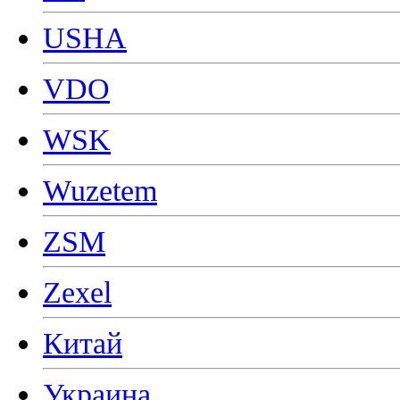
USHA
VDO
WSK
Wuzetem
ZSM
Zexel
Китай
Украина