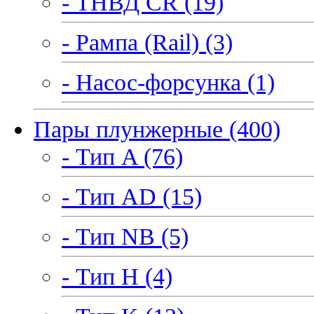
- ТНВД CR (19)
- Рампа (Rail) (3)
- Насос-форсунка (1)
Пары плунжерные (400)
- Тип A (76)
- Тип AD (15)
- Тип NB (5)
- Тип H (4)