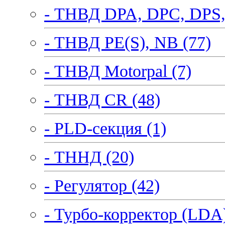
- ТНВД DPA, DPC, DPS,
- ТНВД PE(S), NB (77)
- ТНВД Motorpal (7)
- ТНВД CR (48)
- PLD-секция (1)
- ТННД (20)
- Регулятор (42)
- Турбо-корректор (LDA)