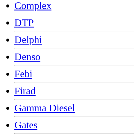
Complex
DTP
Delphi
Denso
Febi
Firad
Gamma Diesel
Gates