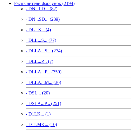
Распылители форсунок (2194)
- DN...PD... (82)
- DN...SD... (239)
- DL...S... (4)
- DLL...S... (77)
- DLLA...S... (274)
- DLL...P... (7)
- DLLA...P... (759)
- DLLA...M... (36)
- DSL... (20)
- DSLA...P... (251)
- D1LK... (1)
- D1LMK... (10)