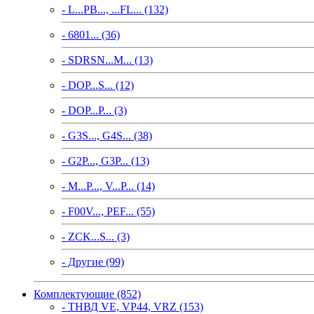
- L...PB..., ...FL... (132)
- 6801... (36)
- SDRSN...M... (13)
- DOP...S... (12)
- DOP...P... (3)
- G3S..., G4S... (38)
- G2P..., G3P... (13)
- M...P..., V...P... (14)
- F00V..., PEF... (55)
- ZCK...S... (3)
- Другие (99)
Комплектующие (852)
- ТНВД VE, VP44, VRZ (153)