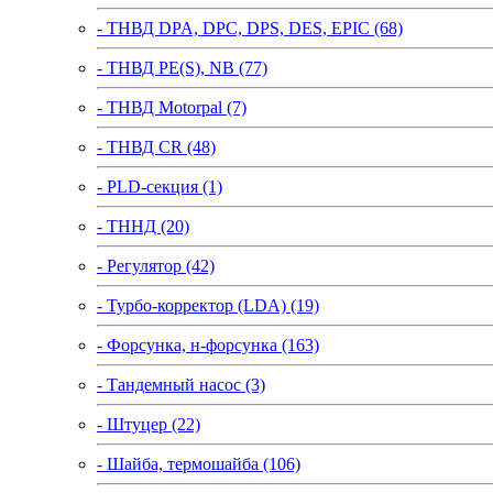
- ТНВД DPA, DPC, DPS, DES, EPIC (68)
- ТНВД PE(S), NB (77)
- ТНВД Motorpal (7)
- ТНВД CR (48)
- PLD-секция (1)
- ТННД (20)
- Регулятор (42)
- Турбо-корректор (LDA) (19)
- Форсунка, н-форсунка (163)
- Тандемный насос (3)
- Штуцер (22)
- Шайба, термошайба (106)