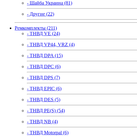
- Шайба Украина (81)
- Другие (22)
Ремкомплекты (211)
- ТНВД VE (24)
- ТНВД VP44, VRZ (4)
- ТНВД DPA (15)
- ТНВД DPC (6)
- ТНВД DPS (7)
- ТНВД EPIC (6)
- ТНВД DES (5)
- ТНВД PE(S) (54)
- ТНВД NB (4)
- ТНВД Motorpal (6)