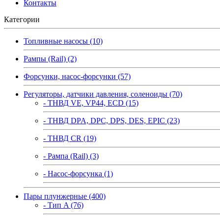
Контакты
Категории
Топливные насосы (10)
Рампы (Rail) (2)
Форсунки, насос-форсунки (57)
Регуляторы, датчики давления, соленоиды (70)
- ТНВД VE, VP44, ECD (15)
- ТНВД DPA, DPC, DPS, DES, EPIC (23)
- ТНВД CR (19)
- Рампа (Rail) (3)
- Насос-форсунка (1)
Пары плунжерные (400)
- Тип A (76)