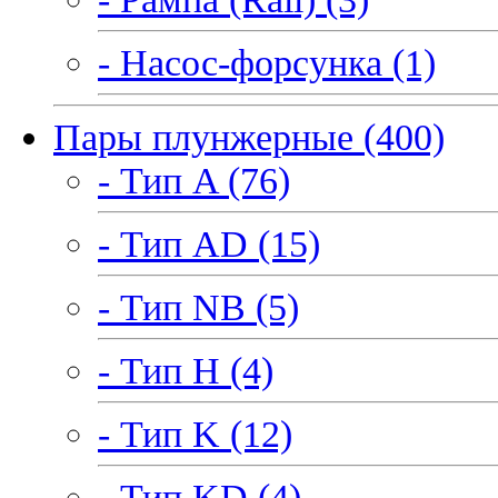
- Насос-форсунка (1)
Пары плунжерные (400)
- Тип A (76)
- Тип AD (15)
- Тип NB (5)
- Тип H (4)
- Тип K (12)
- Тип KD (4)