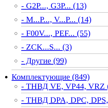
- G2P..., G3P... (13)
- M...P..., V...P... (14)
- F00V..., PEF... (55)
- ZCK...S... (3)
- Другие (99)
Комплектующие (849)
- ТНВД VE, VP44, VRZ 
- ТНВД DPA, DPC, DPS,