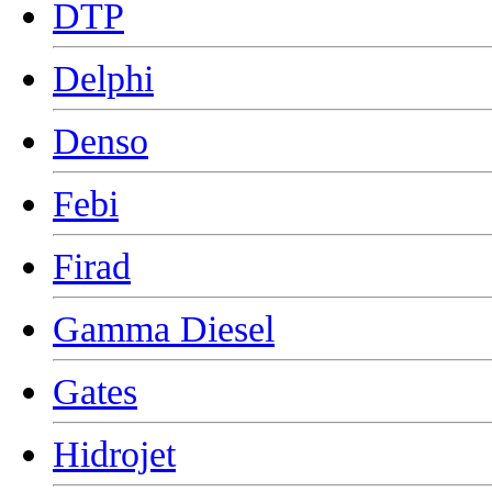
DTP
Delphi
Denso
Febi
Firad
Gamma Diesel
Gates
Hidrojet