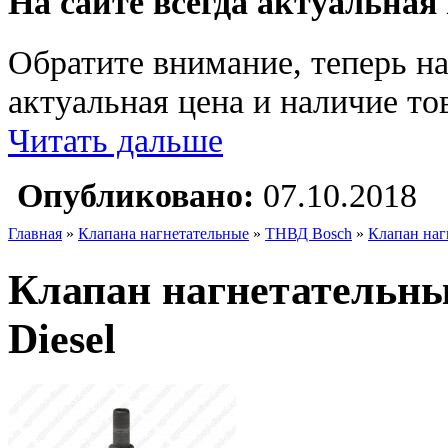
На сайте всегда актуальная
Обратите внимание, теперь на
актуальная цена и наличие тов
Читать дальше
Опубликовано:
07.10.2018
Главная
»
Клапана нагнетательные
»
ТНВД Bosch
»
Клапан наг
Клапан нагнетательн
Diesel