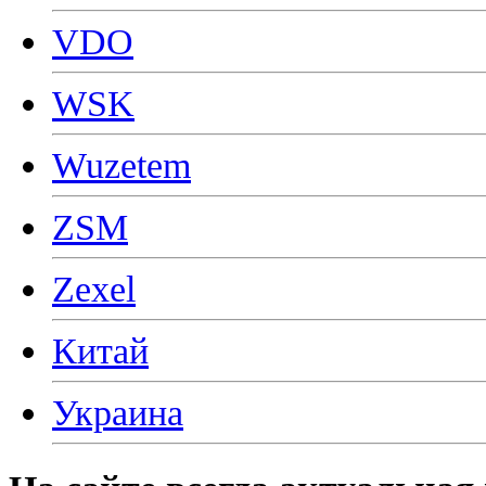
VDO
WSK
Wuzetem
ZSM
Zexel
Китай
Украина