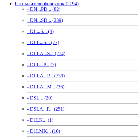
Распылители форсунок (2194)
- DN...PD... (82)
- DN...SD... (239)
- DL...S... (4)
- DLL...S... (77)
- DLLA...S... (274)
- DLL...P... (7)
- DLLA...P... (759)
- DLLA...M... (36)
- DSL... (20)
- DSLA...P... (251)
- D1LK... (1)
- D1LMK... (10)