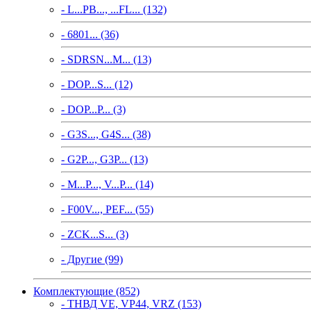
- L...PB..., ...FL... (132)
- 6801... (36)
- SDRSN...M... (13)
- DOP...S... (12)
- DOP...P... (3)
- G3S..., G4S... (38)
- G2P..., G3P... (13)
- M...P..., V...P... (14)
- F00V..., PEF... (55)
- ZCK...S... (3)
- Другие (99)
Комплектующие (852)
- ТНВД VE, VP44, VRZ (153)