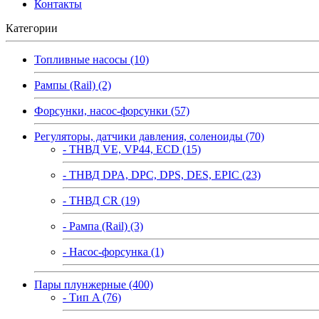
Контакты
Категории
Топливные насосы (10)
Рампы (Rail) (2)
Форсунки, насос-форсунки (57)
Регуляторы, датчики давления, соленоиды (70)
- ТНВД VE, VP44, ECD (15)
- ТНВД DPA, DPC, DPS, DES, EPIC (23)
- ТНВД CR (19)
- Рампа (Rail) (3)
- Насос-форсунка (1)
Пары плунжерные (400)
- Тип A (76)