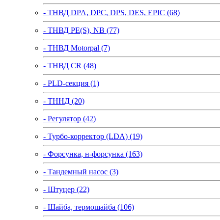
- ТНВД DPA, DPC, DPS, DES, EPIC (68)
- ТНВД PE(S), NB (77)
- ТНВД Motorpal (7)
- ТНВД CR (48)
- PLD-секция (1)
- ТННД (20)
- Регулятор (42)
- Турбо-корректор (LDA) (19)
- Форсунка, н-форсунка (163)
- Тандемный насос (3)
- Штуцер (22)
- Шайба, термошайба (106)