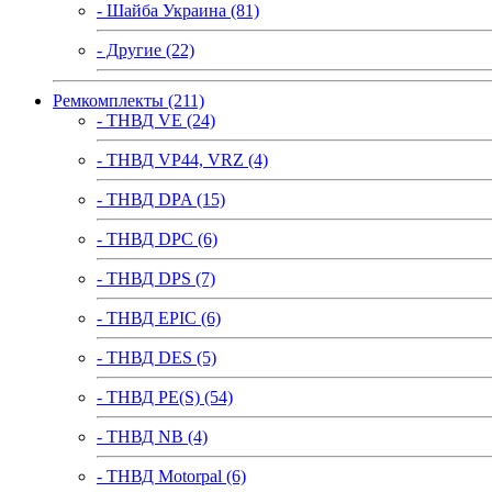
- Шайба Украина (81)
- Другие (22)
Ремкомплекты (211)
- ТНВД VE (24)
- ТНВД VP44, VRZ (4)
- ТНВД DPA (15)
- ТНВД DPC (6)
- ТНВД DPS (7)
- ТНВД EPIC (6)
- ТНВД DES (5)
- ТНВД PE(S) (54)
- ТНВД NB (4)
- ТНВД Motorpal (6)