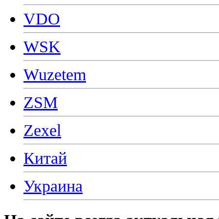
VDO
WSK
Wuzetem
ZSM
Zexel
Китай
Украина