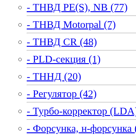
- ТНВД PE(S), NB (77)
- ТНВД Motorpal (7)
- ТНВД CR (48)
- PLD-секция (1)
- ТННД (20)
- Регулятор (42)
- Турбо-корректор (LDA)
- Форсунка, н-форсунка 