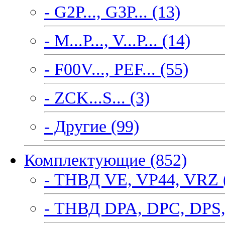
- G2P..., G3P... (13)
- M...P..., V...P... (14)
- F00V..., PEF... (55)
- ZCK...S... (3)
- Другие (99)
Комплектующие (852)
- ТНВД VE, VP44, VRZ 
- ТНВД DPA, DPC, DPS,