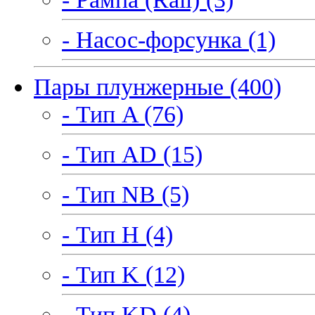
- Насос-форсунка (1)
Пары плунжерные (400)
- Тип A (76)
- Тип AD (15)
- Тип NB (5)
- Тип H (4)
- Тип K (12)
- Тип KD (4)