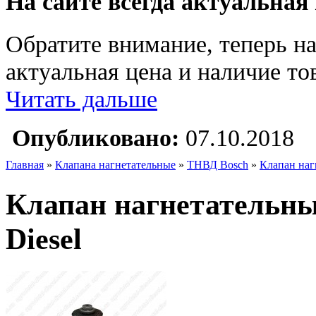
На сайте всегда актуальная
Обратите внимание, теперь на
актуальная цена и наличие тов
Читать дальше
Опубликовано:
07.10.2018
Главная
»
Клапана нагнетательные
»
ТНВД Bosch
»
Клапан наг
Клапан нагнетательн
Diesel