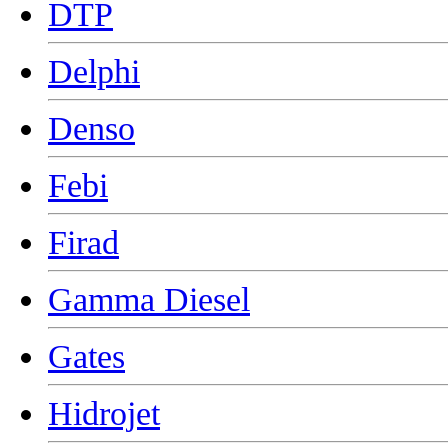
DTP
Delphi
Denso
Febi
Firad
Gamma Diesel
Gates
Hidrojet