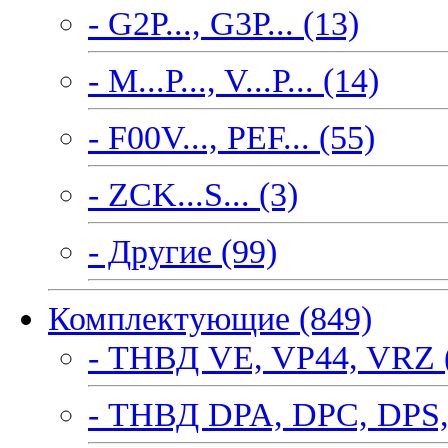
- G2P..., G3P... (13)
- M...P..., V...P... (14)
- F00V..., PEF... (55)
- ZCK...S... (3)
- Другие (99)
Комплектующие (849)
- ТНВД VE, VP44, VRZ 
- ТНВД DPA, DPC, DPS,