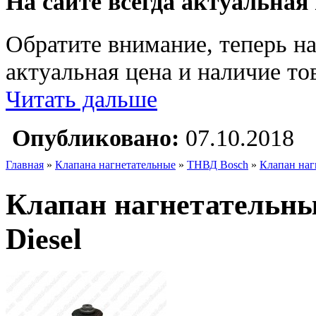
На сайте всегда актуальная
Обратите внимание, теперь на
актуальная цена и наличие тов
Читать дальше
Опубликовано:
07.10.2018
Главная
»
Клапана нагнетательные
»
ТНВД Bosch
»
Клапан наг
Клапан нагнетательн
Diesel