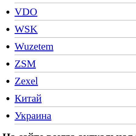
VDO
WSK
Wuzetem
ZSM
Zexel
Китай
Украина