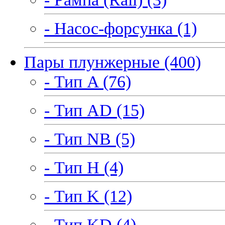
- Насос-форсунка (1)
Пары плунжерные (400)
- Тип A (76)
- Тип AD (15)
- Тип NB (5)
- Тип H (4)
- Тип K (12)
- Тип KD (4)