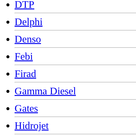
DTP
Delphi
Denso
Febi
Firad
Gamma Diesel
Gates
Hidrojet