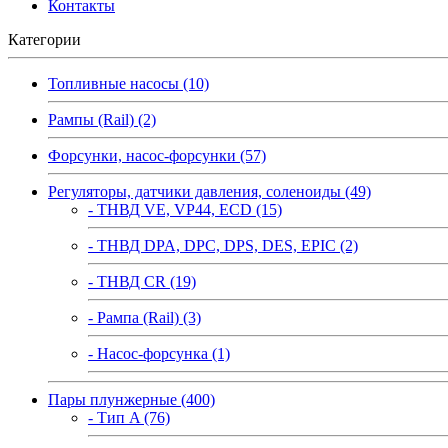
Контакты
Категории
Топливные насосы (10)
Рампы (Rail) (2)
Форсунки, насос-форсунки (57)
Регуляторы, датчики давления, соленоиды (49)
- ТНВД VE, VP44, ECD (15)
- ТНВД DPA, DPC, DPS, DES, EPIC (2)
- ТНВД CR (19)
- Рампа (Rail) (3)
- Насос-форсунка (1)
Пары плунжерные (400)
- Тип A (76)