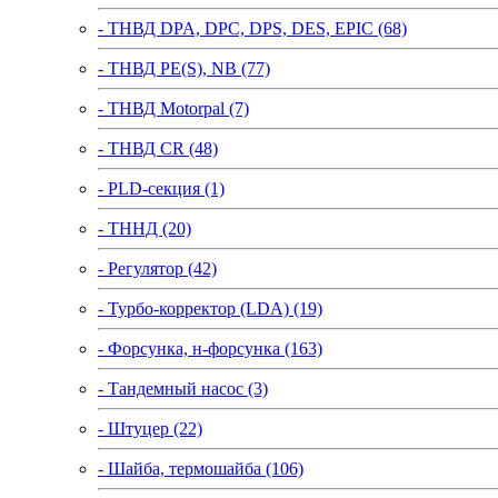
- ТНВД DPA, DPC, DPS, DES, EPIC (68)
- ТНВД PE(S), NB (77)
- ТНВД Motorpal (7)
- ТНВД CR (48)
- PLD-секция (1)
- ТННД (20)
- Регулятор (42)
- Турбо-корректор (LDA) (19)
- Форсунка, н-форсунка (163)
- Тандемный насос (3)
- Штуцер (22)
- Шайба, термошайба (106)