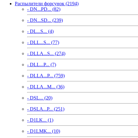
Распылители форсунок (2194)
- DN...PD... (82)
- DN...SD... (239)
- DL...S... (4)
- DLL...S... (77)
- DLLA...S... (274)
- DLL...P... (7)
- DLLA...P... (759)
- DLLA...M... (36)
- DSL... (20)
- DSLA...P... (251)
- D1LK... (1)
- D1LMK... (10)