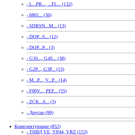
- L...PB..., ...FL... (132)
- 6801... (36)
- SDRSN...M... (13)
- DOP...S... (12)
- DOP...P... (3)
- G3S..., G4S... (38)
- G2P..., G3P... (13)
- M...P..., V...P... (14)
- F00V..., PEF... (55)
- ZCK...S... (3)
- Другие (99)
Комплектующие (852)
- ТНВД VE, VP44, VRZ (153)