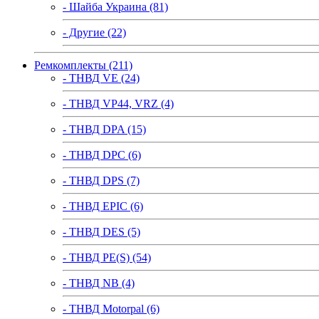
- Шайба Украина (81)
- Другие (22)
Ремкомплекты (211)
- ТНВД VE (24)
- ТНВД VP44, VRZ (4)
- ТНВД DPA (15)
- ТНВД DPC (6)
- ТНВД DPS (7)
- ТНВД EPIC (6)
- ТНВД DES (5)
- ТНВД PE(S) (54)
- ТНВД NB (4)
- ТНВД Motorpal (6)