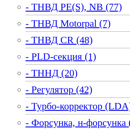
- ТНВД PE(S), NB (77)
- ТНВД Motorpal (7)
- ТНВД CR (48)
- PLD-секция (1)
- ТННД (20)
- Регулятор (42)
- Турбо-корректор (LDA)
- Форсунка, н-форсунка 