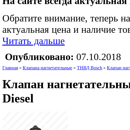
На сайте всегда актуальная
Обратите внимание, теперь на
актуальная цена и наличие тов
Читать дальше
Опубликовано:
07.10.2018
Главная
»
Клапана нагнетательные
»
ТНВД Bosch
»
Клапан наг
Клапан нагнетательн
Diesel