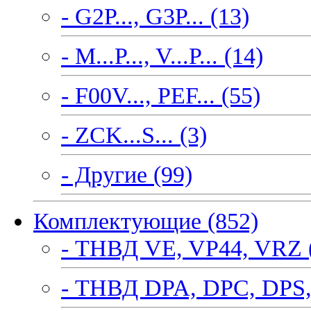
- G2P..., G3P... (13)
- M...P..., V...P... (14)
- F00V..., PEF... (55)
- ZCK...S... (3)
- Другие (99)
Комплектующие (852)
- ТНВД VE, VP44, VRZ 
- ТНВД DPA, DPC, DPS,