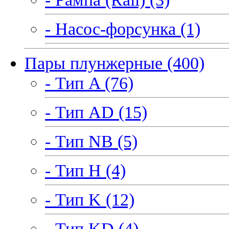
- Насос-форсунка (1)
Пары плунжерные (400)
- Тип A (76)
- Тип AD (15)
- Тип NB (5)
- Тип H (4)
- Тип K (12)
- Тип KD (4)