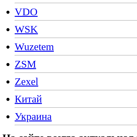
VDO
WSK
Wuzetem
ZSM
Zexel
Китай
Украина