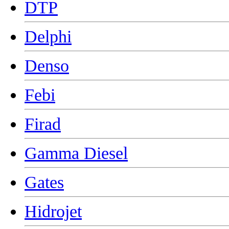
DTP
Delphi
Denso
Febi
Firad
Gamma Diesel
Gates
Hidrojet