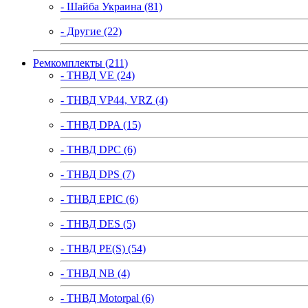
- Шайба Украина (81)
- Другие (22)
Ремкомплекты (211)
- ТНВД VE (24)
- ТНВД VP44, VRZ (4)
- ТНВД DPA (15)
- ТНВД DPC (6)
- ТНВД DPS (7)
- ТНВД EPIC (6)
- ТНВД DES (5)
- ТНВД PE(S) (54)
- ТНВД NB (4)
- ТНВД Motorpal (6)