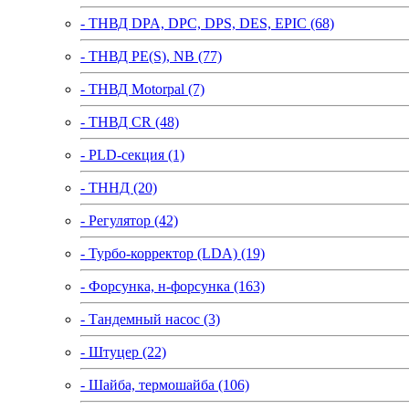
- ТНВД DPA, DPC, DPS, DES, EPIC (68)
- ТНВД PE(S), NB (77)
- ТНВД Motorpal (7)
- ТНВД CR (48)
- PLD-секция (1)
- ТННД (20)
- Регулятор (42)
- Турбо-корректор (LDA) (19)
- Форсунка, н-форсунка (163)
- Тандемный насос (3)
- Штуцер (22)
- Шайба, термошайба (106)