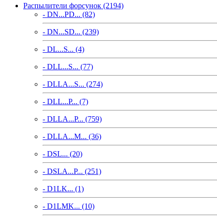
Распылители форсунок (2194)
- DN...PD... (82)
- DN...SD... (239)
- DL...S... (4)
- DLL...S... (77)
- DLLA...S... (274)
- DLL...P... (7)
- DLLA...P... (759)
- DLLA...M... (36)
- DSL... (20)
- DSLA...P... (251)
- D1LK... (1)
- D1LMK... (10)