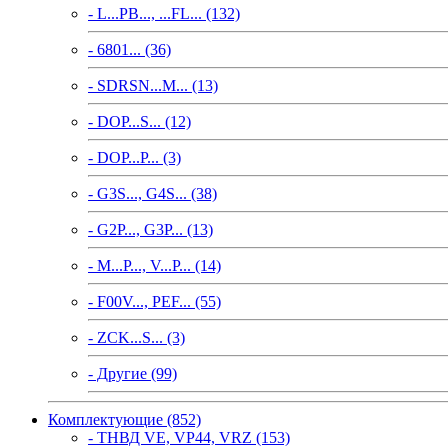
- L...PB..., ...FL... (132)
- 6801... (36)
- SDRSN...M... (13)
- DOP...S... (12)
- DOP...P... (3)
- G3S..., G4S... (38)
- G2P..., G3P... (13)
- M...P..., V...P... (14)
- F00V..., PEF... (55)
- ZCK...S... (3)
- Другие (99)
Комплектующие (852)
- ТНВД VE, VP44, VRZ (153)