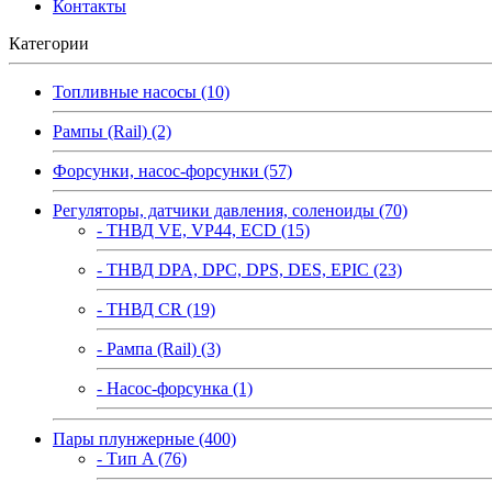
Контакты
Категории
Топливные насосы (10)
Рампы (Rail) (2)
Форсунки, насос-форсунки (57)
Регуляторы, датчики давления, соленоиды (70)
- ТНВД VE, VP44, ECD (15)
- ТНВД DPA, DPC, DPS, DES, EPIC (23)
- ТНВД CR (19)
- Рампа (Rail) (3)
- Насос-форсунка (1)
Пары плунжерные (400)
- Тип A (76)