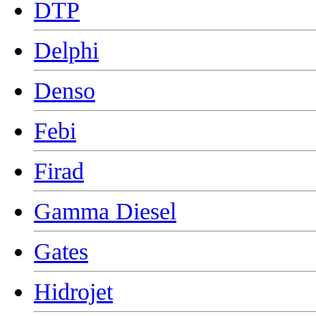
DTP
Delphi
Denso
Febi
Firad
Gamma Diesel
Gates
Hidrojet