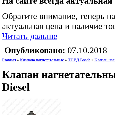
На сайте всегда актуальная
Обратите внимание, теперь на
актуальная цена и наличие тов
Читать дальше
Опубликовано:
07.10.2018
Главная
»
Клапана нагнетательные
»
ТНВД Bosch
»
Клапан наг
Клапан нагнетательн
Diesel