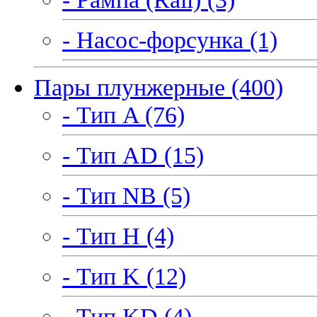
- Насос-форсунка (1)
Пары плунжерные (400)
- Тип A (76)
- Тип AD (15)
- Тип NB (5)
- Тип H (4)
- Тип K (12)
- Тип KD (4)