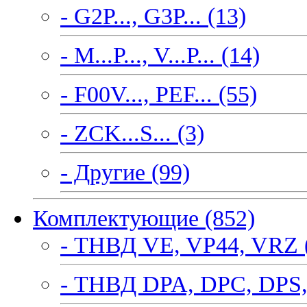
- G2P..., G3P... (13)
- M...P..., V...P... (14)
- F00V..., PEF... (55)
- ZCK...S... (3)
- Другие (99)
Комплектующие (852)
- ТНВД VE, VP44, VRZ 
- ТНВД DPA, DPC, DPS,