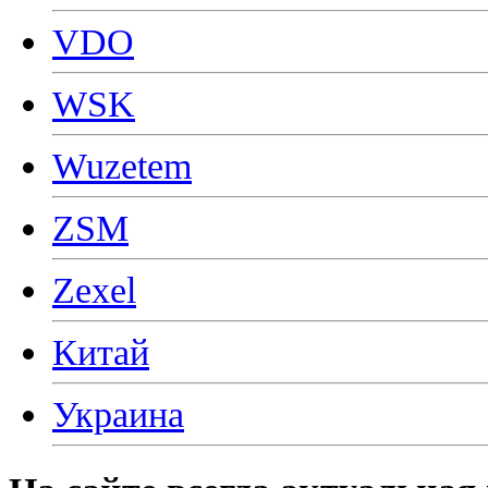
VDO
WSK
Wuzetem
ZSM
Zexel
Китай
Украина