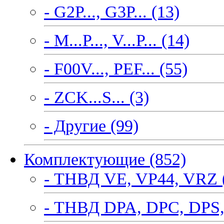
- G2P..., G3P... (13)
- M...P..., V...P... (14)
- F00V..., PEF... (55)
- ZCK...S... (3)
- Другие (99)
Комплектующие (852)
- ТНВД VE, VP44, VRZ 
- ТНВД DPA, DPC, DPS,