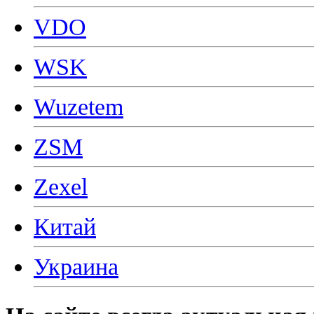
VDO
WSK
Wuzetem
ZSM
Zexel
Китай
Украина