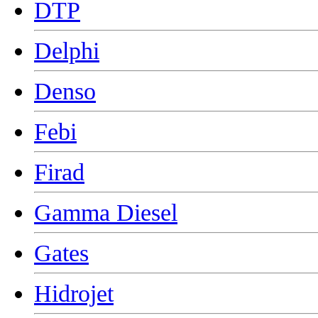
DTP
Delphi
Denso
Febi
Firad
Gamma Diesel
Gates
Hidrojet