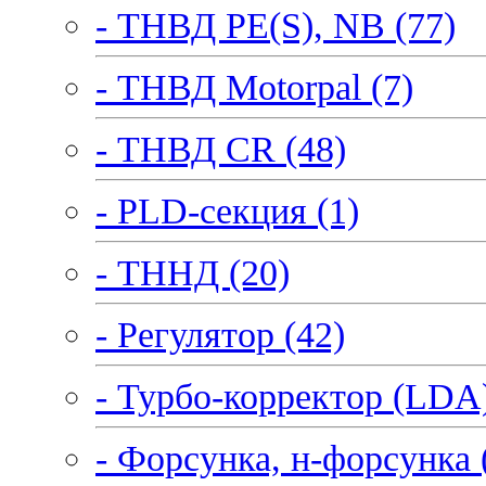
- ТНВД PE(S), NB (77)
- ТНВД Motorpal (7)
- ТНВД CR (48)
- PLD-секция (1)
- ТННД (20)
- Регулятор (42)
- Турбо-корректор (LDA)
- Форсунка, н-форсунка 