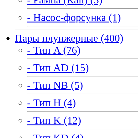
- Насос-форсунка (1)
Пары плунжерные (400)
- Тип A (76)
- Тип AD (15)
- Тип NB (5)
- Тип H (4)
- Тип K (12)
- Тип KD (4)