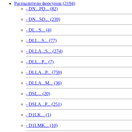
Распылители форсунок (2194)
- DN...PD... (82)
- DN...SD... (239)
- DL...S... (4)
- DLL...S... (77)
- DLLA...S... (274)
- DLL...P... (7)
- DLLA...P... (759)
- DLLA...M... (36)
- DSL... (20)
- DSLA...P... (251)
- D1LK... (1)
- D1LMK... (10)