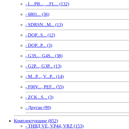
- L...PB..., ...FL... (132)
- 6801... (36)
- SDRSN...M... (13)
- DOP...S... (12)
- DOP...P... (3)
- G3S..., G4S... (38)
- G2P..., G3P... (13)
- M...P..., V...P... (14)
- F00V..., PEF... (55)
- ZCK...S... (3)
- Другие (99)
Комплектующие (852)
- ТНВД VE, VP44, VRZ (153)