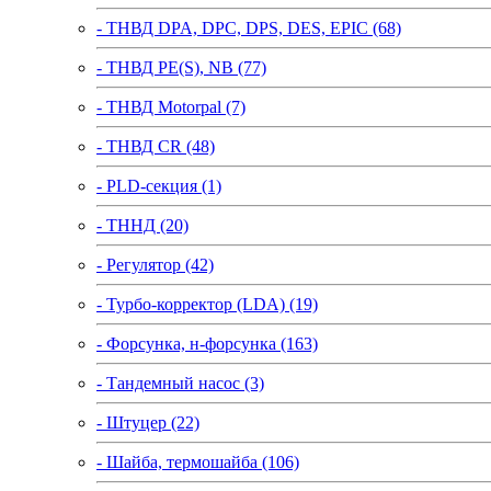
- ТНВД DPA, DPC, DPS, DES, EPIC (68)
- ТНВД PE(S), NB (77)
- ТНВД Motorpal (7)
- ТНВД CR (48)
- PLD-секция (1)
- ТННД (20)
- Регулятор (42)
- Турбо-корректор (LDA) (19)
- Форсунка, н-форсунка (163)
- Тандемный насос (3)
- Штуцер (22)
- Шайба, термошайба (106)