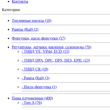
Контакты
Категории
Топливные насосы (10)
Рампы (Rail) (2)
Форсунки, насос-форсунки (57)
Регуляторы, датчики давления, соленоиды (70)
- ТНВД VE, VP44, ECD (15)
- ТНВД DPA, DPC, DPS, DES, EPIC (23)
- ТНВД CR (19)
- Рампа (Rail) (3)
- Насос-форсунка (1)
Пары плунжерные (400)
- Тип A (76)