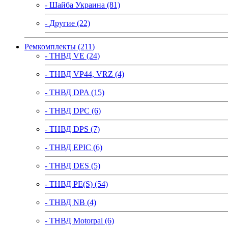
- Шайба Украина (81)
- Другие (22)
Ремкомплекты (211)
- ТНВД VE (24)
- ТНВД VP44, VRZ (4)
- ТНВД DPA (15)
- ТНВД DPC (6)
- ТНВД DPS (7)
- ТНВД EPIC (6)
- ТНВД DES (5)
- ТНВД PE(S) (54)
- ТНВД NB (4)
- ТНВД Motorpal (6)