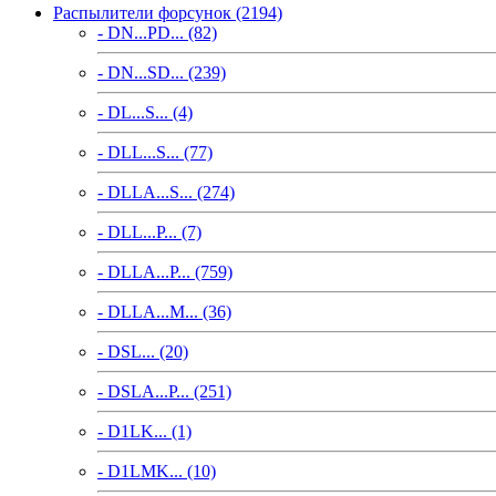
Распылители форсунок (2194)
- DN...PD... (82)
- DN...SD... (239)
- DL...S... (4)
- DLL...S... (77)
- DLLA...S... (274)
- DLL...P... (7)
- DLLA...P... (759)
- DLLA...M... (36)
- DSL... (20)
- DSLA...P... (251)
- D1LK... (1)
- D1LMK... (10)