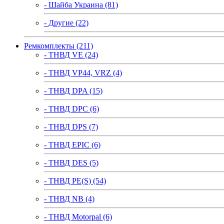
- Шайба Украина (81)
- Другие (22)
Ремкомплекты (211)
- ТНВД VE (24)
- ТНВД VP44, VRZ (4)
- ТНВД DPA (15)
- ТНВД DPC (6)
- ТНВД DPS (7)
- ТНВД EPIC (6)
- ТНВД DES (5)
- ТНВД PE(S) (54)
- ТНВД NB (4)
- ТНВД Motorpal (6)