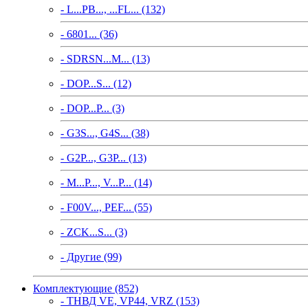
- L...PB..., ...FL... (132)
- 6801... (36)
- SDRSN...M... (13)
- DOP...S... (12)
- DOP...P... (3)
- G3S..., G4S... (38)
- G2P..., G3P... (13)
- M...P..., V...P... (14)
- F00V..., PEF... (55)
- ZCK...S... (3)
- Другие (99)
Комплектующие (852)
- ТНВД VE, VP44, VRZ (153)