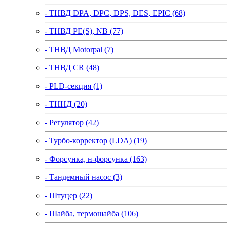
- ТНВД DPA, DPC, DPS, DES, EPIC (68)
- ТНВД PE(S), NB (77)
- ТНВД Motorpal (7)
- ТНВД CR (48)
- PLD-секция (1)
- ТННД (20)
- Регулятор (42)
- Турбо-корректор (LDA) (19)
- Форсунка, н-форсунка (163)
- Тандемный насос (3)
- Штуцер (22)
- Шайба, термошайба (106)