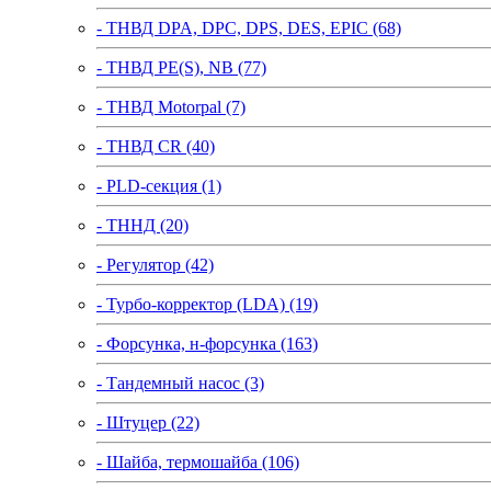
- ТНВД DPA, DPC, DPS, DES, EPIC (68)
- ТНВД PE(S), NB (77)
- ТНВД Motorpal (7)
- ТНВД CR (40)
- PLD-секция (1)
- ТННД (20)
- Регулятор (42)
- Турбо-корректор (LDA) (19)
- Форсунка, н-форсунка (163)
- Тандемный насос (3)
- Штуцер (22)
- Шайба, термошайба (106)