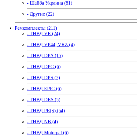
- Шайба Украина (81)
- Другие (22)
Ремкомплекты (211)
- ТНВД VE (24)
- ТНВД VP44, VRZ (4)
- ТНВД DPA (15)
- ТНВД DPC (6)
- ТНВД DPS (7)
- ТНВД EPIC (6)
- ТНВД DES (5)
- ТНВД PE(S) (54)
- ТНВД NB (4)
- ТНВД Motorpal (6)