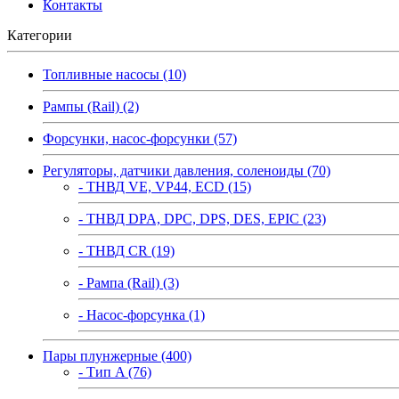
Контакты
Категории
Топливные насосы (10)
Рампы (Rail) (2)
Форсунки, насос-форсунки (57)
Регуляторы, датчики давления, соленоиды (70)
- ТНВД VE, VP44, ECD (15)
- ТНВД DPA, DPC, DPS, DES, EPIC (23)
- ТНВД CR (19)
- Рампа (Rail) (3)
- Насос-форсунка (1)
Пары плунжерные (400)
- Тип A (76)