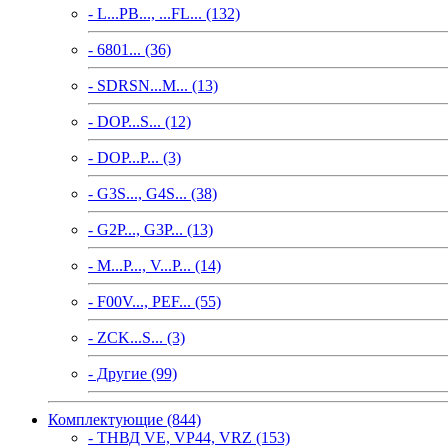
- L...PB..., ...FL... (132)
- 6801... (36)
- SDRSN...M... (13)
- DOP...S... (12)
- DOP...P... (3)
- G3S..., G4S... (38)
- G2P..., G3P... (13)
- M...P..., V...P... (14)
- F00V..., PEF... (55)
- ZCK...S... (3)
- Другие (99)
Комплектующие (844)
- ТНВД VE, VP44, VRZ (153)