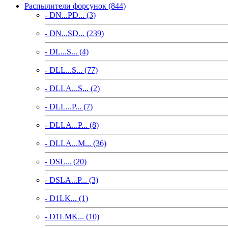
Распылители форсунок (844)
- DN...PD... (3)
- DN...SD... (239)
- DL...S... (4)
- DLL...S... (77)
- DLLA...S... (2)
- DLL...P... (7)
- DLLA...P... (8)
- DLLA...M... (36)
- DSL... (20)
- DSLA...P... (3)
- D1LK... (1)
- D1LMK... (10)