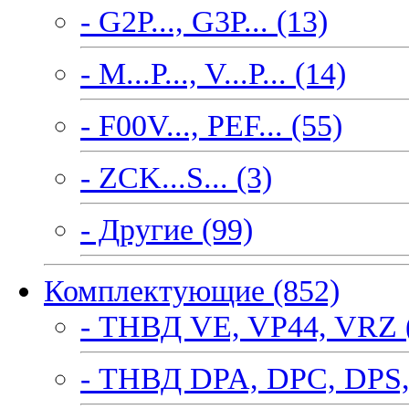
- G2P..., G3P... (13)
- M...P..., V...P... (14)
- F00V..., PEF... (55)
- ZCK...S... (3)
- Другие (99)
Комплектующие (852)
- ТНВД VE, VP44, VRZ 
- ТНВД DPA, DPC, DPS,