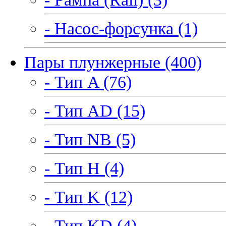
- Насос-форсунка (1)
Пары плунжерные (400)
- Тип A (76)
- Тип AD (15)
- Тип NB (5)
- Тип H (4)
- Тип K (12)
- Тип KD (4)