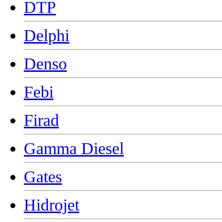
DTP
Delphi
Denso
Febi
Firad
Gamma Diesel
Gates
Hidrojet