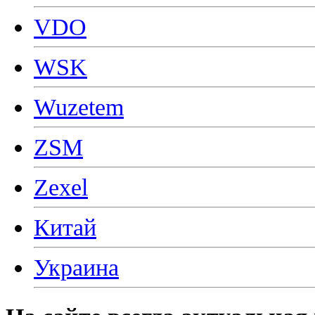
VDO
WSK
Wuzetem
ZSM
Zexel
Китай
Украина