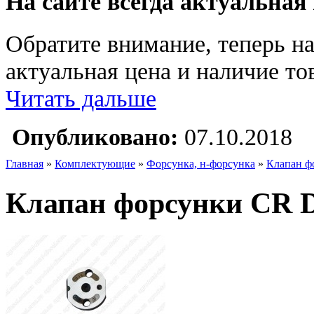
На сайте всегда актуальная
Обратите внимание, теперь на
актуальная цена и наличие тов
Читать дальше
Опубликовано:
07.10.2018
Главная
»
Комплектующие
»
Форсунка, н-форсунка
»
Клапан ф
Клапан форсунки CR D