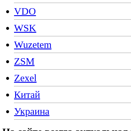
VDO
WSK
Wuzetem
ZSM
Zexel
Китай
Украина