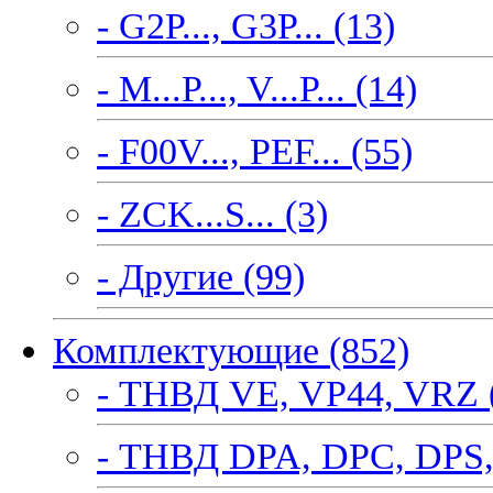
- G2P..., G3P... (13)
- M...P..., V...P... (14)
- F00V..., PEF... (55)
- ZCK...S... (3)
- Другие (99)
Комплектующие (852)
- ТНВД VE, VP44, VRZ 
- ТНВД DPA, DPC, DPS,