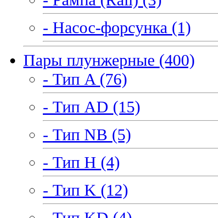
- Насос-форсунка (1)
Пары плунжерные (400)
- Тип A (76)
- Тип AD (15)
- Тип NB (5)
- Тип H (4)
- Тип K (12)
- Тип KD (4)