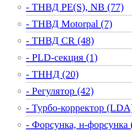
- ТНВД PE(S), NB (77)
- ТНВД Motorpal (7)
- ТНВД CR (48)
- PLD-секция (1)
- ТННД (20)
- Регулятор (42)
- Турбо-корректор (LDA)
- Форсунка, н-форсунка 