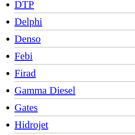
DTP
Delphi
Denso
Febi
Firad
Gamma Diesel
Gates
Hidrojet